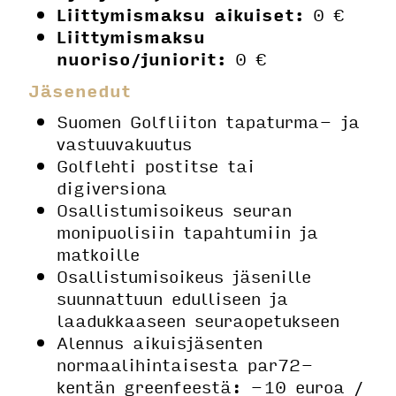
Liittymismaksu aikuiset:
0 €
Liittymismaksu
nuoriso/juniorit:
0 €
Jäsenedut
Suomen Golfliiton tapaturma- ja
vastuuvakuutus
Golflehti postitse tai
digiversiona
Osallistumisoikeus seuran
monipuolisiin tapahtumiin ja
matkoille
Osallistumisoikeus jäsenille
suunnattuun edulliseen ja
laadukkaaseen seuraopetukseen
Alennus aikuisjäsenten
normaalihintaisesta par72-
kentän greenfeestä: -10 euroa /