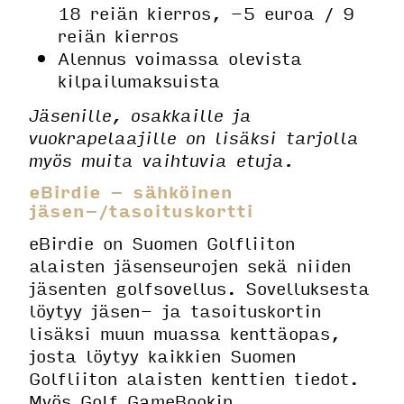
18 reiän kierros, -5 euroa / 9
reiän kierros
Alennus voimassa olevista
kilpailumaksuista
Jäsenille, osakkaille ja
vuokrapelaajille on lisäksi tarjolla
myös muita vaihtuvia etuja.
eBirdie - sähköinen
jäsen-/tasoituskortti
eBirdie on Suomen Golfliiton
alaisten jäsenseurojen sekä niiden
jäsenten golfsovellus. Sovelluksesta
löytyy jäsen- ja tasoituskortin
lisäksi muun muassa kenttäopas,
josta löytyy kaikkien Suomen
Golfliiton alaisten kenttien tiedot.
Myös Golf GameBookin