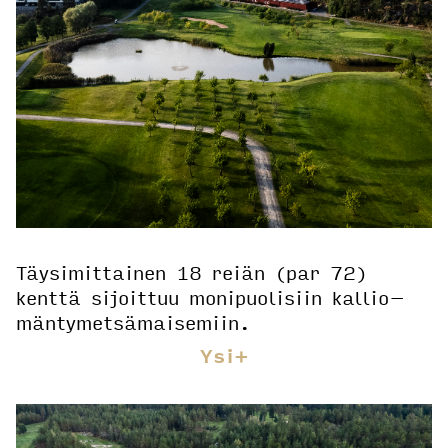
Täysimittainen 18 reiän (par 72)
kenttä sijoittuu monipuolisiin kallio–
mäntymetsämaisemiin.
Ysi+